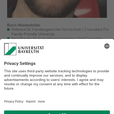
Boris Wiedenhöfer
Referent für Familiengerechte Hochschule | Consultant For
Family-Friendly University
Beauftragter für Korruptionsprävention | Anti-Corruption
Officer
Stellv. Gleichstellungsbeauftragter | Vice Gender Equality
Officer
Gebäude B3 (Raum 23)
Universitätsstr. 30, 95440 Bayreuth
Telefon: +49 (0)921 / 55-2168
E-Mail:
familiengerechte.hochschule@uni-bayreuth.de
Verantwortlich für die Redaktion:
Boris Wiedenhöfer